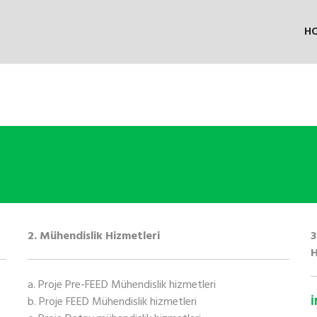
H
2. Mühendislik Hizmetleri
3
H
a. Proje Pre-FEED Mühendislik hizmetleri
b. Proje FEED Mühendislik hizmetleri
İ