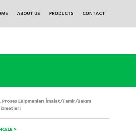
OME
ABOUT US
PRODUCTS
CONTACT
. Proses Ekipmanları İmalat/Tamir/Bakım
izmetleri
NCELE >