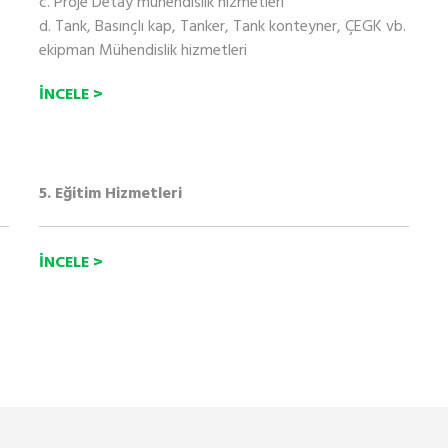
c. Proje Detay mühendislik hizmetleri
d. Tank, Basınçlı kap, Tanker, Tank konteyner, ÇEGK vb.
ekipman Mühendislik hizmetleri
İNCELE >
5. Eğitim Hizmetleri
İNCELE >