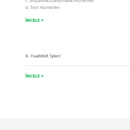
c. Müşavirlik/Danışmanlık Hizmetleri
d. Test Hizmetleri
İNCELE >
4. Taahhüt İşleri
İNCELE >